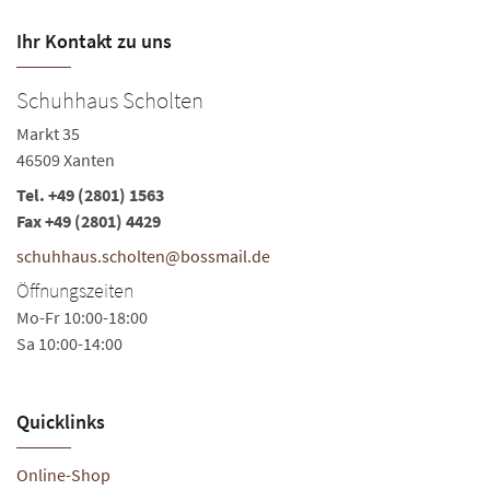
Ihr Kontakt zu uns
Schuhhaus Scholten
B
Markt 35
Ma
46509 Xanten
46
Tel.
+49 (2801) 1563
Te
Fax +49 (2801) 4429
Fa
schuhhaus.scholten@bossmail.de
s
Öffnungszeiten
Ö
Mo-Fr 10:00-18:00
Mo
Sa 10:00-14:00
Sa
Quicklinks
Online-Shop