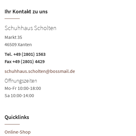
Ihr Kontakt zu uns
Schuhhaus Scholten
B
Markt 35
Ma
46509 Xanten
46
Tel.
+49 (2801) 1563
Te
Fax +49 (2801) 4429
Fa
schuhhaus.scholten@bossmail.de
s
Öffnungszeiten
Ö
Mo-Fr 10:00-18:00
Mo
Sa 10:00-14:00
Sa
Quicklinks
Online-Shop