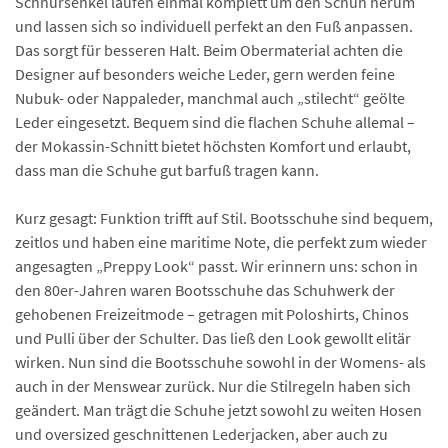
Schnürsenkel laufen einmal komplett um den Schuh herum
und lassen sich so individuell perfekt an den Fuß anpassen.
Das sorgt für besseren Halt. Beim Obermaterial achten die
Designer auf besonders weiche Leder, gern werden feine
Nubuk- oder Nappaleder, manchmal auch „stilecht“ geölte
Leder eingesetzt. Bequem sind die flachen Schuhe allemal –
der Mokassin-Schnitt bietet höchsten Komfort und erlaubt,
dass man die Schuhe gut barfuß tragen kann.
Kurz gesagt: Funktion trifft auf Stil. Bootsschuhe sind bequem,
zeitlos und haben eine maritime Note, die perfekt zum wieder
angesagten „Preppy Look“ passt. Wir erinnern uns: schon in
den 80er-Jahren waren Bootsschuhe das Schuhwerk der
gehobenen Freizeitmode – getragen mit Poloshirts, Chinos
und Pulli über der Schulter. Das ließ den Look gewollt elitär
wirken. Nun sind die Bootsschuhe sowohl in der Womens- als
auch in der Menswear zurück. Nur die Stilregeln haben sich
geändert. Man trägt die Schuhe jetzt sowohl zu weiten Hosen
und oversized geschnittenen Lederjacken, aber auch zu