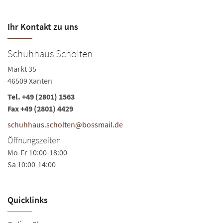
Ihr Kontakt zu uns
Schuhhaus Scholten
B
Markt 35
Ma
46509 Xanten
46
Tel.
+49 (2801) 1563
Te
Fax +49 (2801) 4429
Fa
schuhhaus.scholten@bossmail.de
s
Öffnungszeiten
Ö
Mo-Fr 10:00-18:00
Mo
Sa 10:00-14:00
Sa
Quicklinks