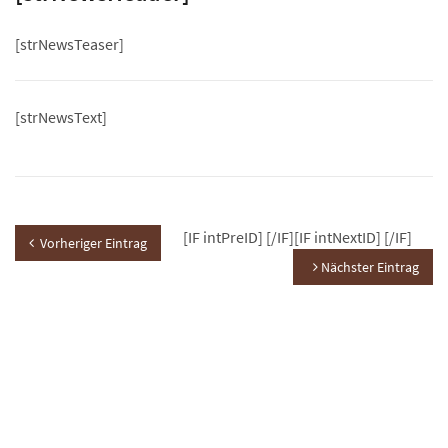
[strNewsTeaser]
[strNewsText]
[IF intPreID]
[/IF][IF intNextID]
[/IF]
Vorheriger Eintrag
Nächster Eintrag