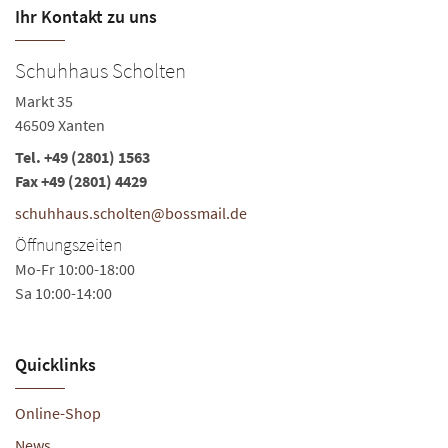
Ihr Kontakt zu uns
Schuhhaus Scholten
B
Markt 35
Ma
46509 Xanten
46
Tel.
+49 (2801) 1563
Te
Fax +49 (2801) 4429
Fa
schuhhaus.scholten@bossmail.de
s
Öffnungszeiten
Ö
Mo-Fr 10:00-18:00
Mo
Sa 10:00-14:00
Sa
Quicklinks
Online-Shop
News